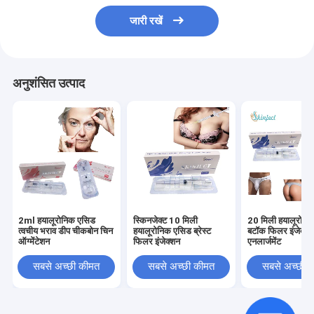
जारी रखें
अनुशंसित उत्पाद
2ml हयालूरोनिक एसिड
स्किनजेक्ट 10 मिली
20 मिली हयालूरोनि
त्वचीय भराव डीप चीकबोन चिन
हयालूरोनिक एसिड ब्रेस्ट
बटॉक फिलर इंजेक्शन
ऑग्मेंटेशन
फिलर इंजेक्शन
एनलार्जमेंट
सबसे अच्छी कीमत
सबसे अच्छी कीमत
सबसे अच्छी 