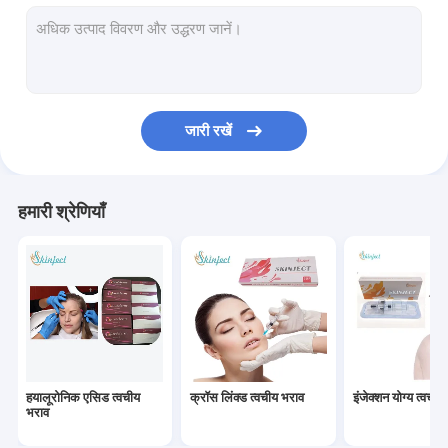
लिपोलाइटिक समाधान
पोडो थ्रेड
मेसोथेरेपी समाधान
जारी रखें
स्किनजेक्ट फिलर
हयालूरोनिक एसिड फेशियल फिलर
हमारी श्रेणियाँ
हयालूरोनिक एसिड ब्रेस्ट फिलर
मेडिकल सोडियम हाइलूरोनेट जेल
त्वचीय भराव होंठ इंजेक्शन
हयालूरोनिक एसिड पेन फिलर
हयालूरोनिक एसिड त्वचीय
क्रॉस लिंक्ड त्वचीय भराव
इंजेक्शन योग्य त्वचीय
मेसोथेरेपी बंदूक
भराव