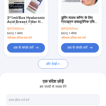
कारखाना भ्रमण
संपर्क करें
2*1ml/Box Hyaluronic
डूपिंग माउथ कॉर्नर के लिए
Acid Breast Filler HA
रेस्टाइलन हयालूरोनिक एसिड
समाचार
माथे की रेखाओं के लिए त्वचा
ब्रेस्ट फिलर
मूल्य:
$50/box
मूल्य:
$25/box
भरने वाले
MOQ:
1 बक्सा
MOQ:
1 बॉक्स
एक उद्धरण का अनुरोध करें
नवीनतम कीमत पता करें
नवीनतम कीमत पता करें
Shopping Online
अब से संपर्क करें
अब से संपर्क करें
और देखो
हयालूरोनिक एसिड त्वचीय भराव
क्रॉस लिंक्ड त्वचीय भराव
एक संदेश छोड़ें
हम जल्दी से जवाब देंगे
इंजेक्शन योग्य त्वचीय भराव
बोटुलिनम टॉक्सिन