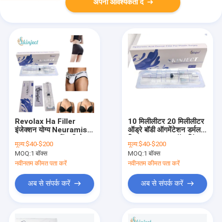
अपनी आवश्यकता दें
Revolax Ha Filler
10 मिलीलीटर 20 मिलीलीटर
इंजेक्शन योग्य Neuramis
ऑड्रे बॉडी ऑगमेंटेशन डर्मल
Audrey Plla नींबू की बोतल
फिलर Arasti क्रॉस-लिंक्ड
मूल्य:
$40-$200
मूल्य:
$40-$200
Hyaluronic एसिड फिलर
लिप फिलर
MOQ:
1 बॉक्स
MOQ:
1 बॉक्स
नवीनतम कीमत पता करें
नवीनतम कीमत पता करें
अब से संपर्क करें
अब से संपर्क करें