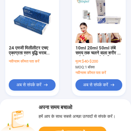
24 एमजी मिलीलीटर एचए
10ml 20ml 50ml लंबे
एकाग्रता स्तन वृद्धि भराव
समय तक चलने वाला शरीर का
इंजेक्शन योग्य जेल स्तन
नवीनीकरण करने के लिए
नवीनतम कीमत पता करें
मूल्य:
$40-$200
आकृति के लिए डिज़ाइन किया
हाइलूरोनिक एसिड त्वचा भराव
MOQ:
1 बॉक्स
गया FedEx DHL UPS द्वारा
शिप किया गया
नवीनतम कीमत पता करें
अब से संपर्क करें
अब से संपर्क करें
अपना समय बचाओ
हमें आप के साथ सबसे अच्छा उत्पादों से संपर्क करें।