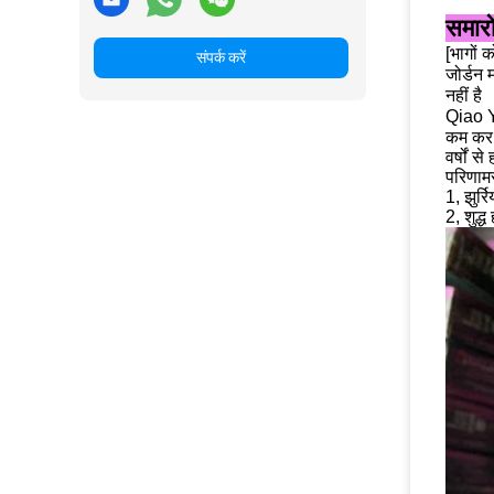
समार
[भागों 
संपर्क करें
जोर्डन 
नहीं है
Qiao Ya
कम कर 
वर्षों 
परिणामस
1, झुर्
2, शुद्