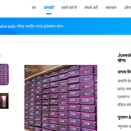
घर
उत्पादों
हमारे बारे में
संपर्क करें
समाचार
ऑनल
onic एसिड त्वचीय भराव इंजेक्शन योग्य
Juvede
योग्य
उत्पाद व
उत्पत्ति के
ब्रांड नाम
प्रमाणन:
मॉडल संख
भुगतान &
न्यूनतम आ