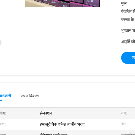
मूल्य:
पैकेजिंग 
प्रसव के
भुगतान शर्त
आपूर्ति की
स
जानकारी
उत्पाद विवरण
योग:
इंजेक्शन
वर्ग:
पाद:
हयालूरोनिक एसिड त्वचीय भराव
रंग: