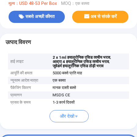
मूल्य：USD 48-53 Per Box
MOQ：एक बक्सा
सबसे अच्छी कीमत
अब से संपर्क करें
उत्पाद विवरण
,
2 x 1ml हयालूरोनिक एसिड त्वचीय भराव
हाई लाइट
,
अल्ट्रा 4 हयालूरोनिक एसिड त्वचीय भराव
जुवेडर्म हयालूरोनिक एसिड ठोड़ी भराव
आपूर्ति की क्षमता
5000 बक्से प्रति माह
न्यूनतम आदेश मात्रा
एक बक्सा
पैकेजिंग विवरण
मानक दफ़्ती बक्से
प्रमाणन
MSDS CE
प्रसव के समय
1-3 कार्य दिवसों
और देखो