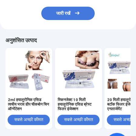
जारी रखें
अनुशंसित उत्पाद
2ml हयालूरोनिक एसिड
स्किनजेक्ट 10 मिली
20 मिली हयालूरोनि
त्वचीय भराव डीप चीकबोन चिन
हयालूरोनिक एसिड ब्रेस्ट
बटॉक फिलर इंजेक्शन
ऑग्मेंटेशन
फिलर इंजेक्शन
एनलार्जमेंट
सबसे अच्छी कीमत
सबसे अच्छी कीमत
सबसे अच्छी 