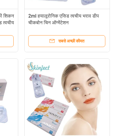
 की शिकन
2ml हयालूरोनिक एसिड त्वचीय भराव डीप
ड त्वचीय
चीकबोन चिन ऑग्मेंटेशन
सबसे अच्छी कीमत