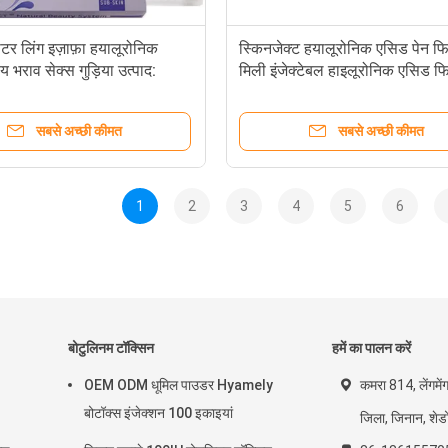
टर लिंग इज़ाफ़ा हयालूरोनिक
स्किनजेक्ट हयालूरोनिक एसिड पेन फ
य भराव सेक्स गुड़िया उत्पाद:
मिली इंजेक्टेबल हाइलूरोनिक एसिड 
सबसे अच्छी कीमत
सबसे अच्छी कीमत
1
2
3
4
5
6
बोटुलिनम टॉक्सिन
हमें का पालन करें
OEM ODM धूमिल पाउडर Hyamely
कमरा 814, लेंगमें
बोटॉक्स इंजेक्शन 100 इकाइयां
जिला, जिनान, शेडो