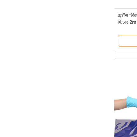
क्रॉस लिं
फिलर 2ml 5