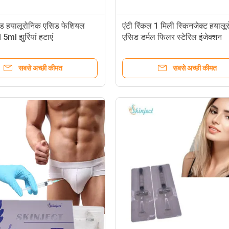
क्ड हयालूरोनिक एसिड फेशियल
एंटी रिंकल 1 मिली स्किनजेक्ट हयालू
ml झुर्रियां हटाएं
एसिड डर्मल फिलर स्टेरिल इंजेक्शन
सबसे अच्छी कीमत
सबसे अच्छी कीमत