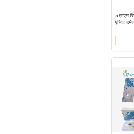
5 एमएल स्
एसिड डर्म