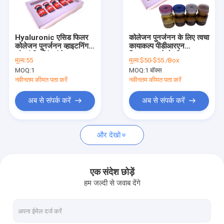
कारखाना भ्रमण
संपर्क करें
Hyaluronic एसिड फिलर
कोलेजन पुनर्जनन के लिए त्वचा
कोलेजन पुनर्जनन व्हाइटनिंग
कायाकल्प पीडीआरएन
समाचार
और एंटी एजिंग इंजेक्शन
स्किनबूस्टर मेसो सीरम
मूल्य:
55
मूल्य:
$50-$55 /Box
MOQ:
1
MOQ:
1 बॉक्स
एक उद्धरण का अनुरोध करें
नवीनतम कीमत पता करें
नवीनतम कीमत पता करें
Shopping Online
अब से संपर्क करें
अब से संपर्क करें
और देखो
हयालूरोनिक एसिड त्वचीय भराव
क्रॉस लिंक्ड त्वचीय भराव
एक संदेश छोड़ें
हम जल्दी से जवाब देंगे
इंजेक्शन योग्य त्वचीय भराव
बोटुलिनम टॉक्सिन