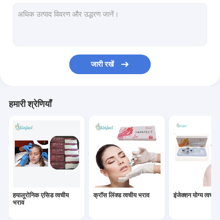
लिपोलाइटिक समाधान
पोडो थ्रेड
मेसोथेरेपी समाधान
जारी रखें
स्किनजेक्ट फिलर
हयालूरोनिक एसिड फेशियल फिलर
हमारी श्रेणियाँ
हयालूरोनिक एसिड ब्रेस्ट फिलर
मेडिकल सोडियम हाइलूरोनेट जेल
त्वचीय भराव होंठ इंजेक्शन
हयालूरोनिक एसिड पेन फिलर
हयालूरोनिक एसिड त्वचीय
क्रॉस लिंक्ड त्वचीय भराव
इंजेक्शन योग्य त्वचीय
मेसोथेरेपी बंदूक
भराव