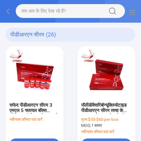
पीडीआरएन सीरम
(26)
सफेद पीडीआरएन सीरम 3
पॉलीडेक्सिरिबोन्यूक्लियोटाइड
एमएल 5 फ्लायल बॉक्स
पीडीआरएन सीरम त्वचा के
कोलेजन संश्लेषण और त्वचा के
उपचार को बढ़ावा देता है और
नवीनतम कीमत पता करें
मूल्य:
$55-$60 per box
उपचार का समर्थन करने वाला
उम्र बढ़ने का विरोध करता है
MOQ:
1 बक्सा
पुनर्योजी त्वचा देखभाल
समाधान
नवीनतम कीमत पता करें