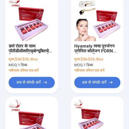
डर्मा रोलर के साथ
Hyamely त्वचा पुनर्जनन
पॉलीडीऑक्सीराइबोन्यूक्लियोटाइड
उत्तेजित कोलेजन PDRN
स्किनबूस्टर पीडीआरएन सीरम
सीरम पारदर्शी तरल
मूल्य:
$50-$55 /Box
मूल्य:
$50-$55 /Box
MOQ:
1 डिब्बा
MOQ:
1 डिब्बा
नवीनतम कीमत पता करें
नवीनतम कीमत पता करें
अब से संपर्क करें
अब से संपर्क करें
घर
उत्पादों
हमारे बारे में