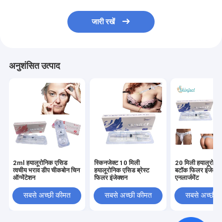
जारी रखें
अनुशंसित उत्पाद
2ml हयालूरोनिक एसिड
स्किनजेक्ट 10 मिली
20 मिली हयालूरोनि
त्वचीय भराव डीप चीकबोन चिन
हयालूरोनिक एसिड ब्रेस्ट
बटॉक फिलर इंजेक्शन
ऑग्मेंटेशन
फिलर इंजेक्शन
एनलार्जमेंट
सबसे अच्छी कीमत
सबसे अच्छी कीमत
सबसे अच्छी 