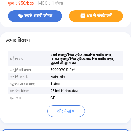
मूल्य：$50/box
MOQ：1 बॉक्स
सबसे अच्छी कीमत
अब से संपर्क करें
उत्पाद विवरण
,
2ml हयालूरोनिक एसिड आधारित त्वचीय भराव
हाई लाइट
,
ODM हयालूरोनिक एसिड आधारित त्वचीय भराव
जुवेडर्म वॉल्यूम भराव
आपूर्ति की क्षमता
50000PCS / वर्ष
उत्पत्ति के प्लेस
शेडोंग, चीन
न्यूनतम आदेश मात्रा
1 बॉक्स
पैकेजिंग विवरण
2*1ml सिरिंज/बॉक्स
प्रमाणन
CE
और देखो