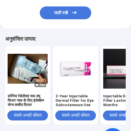
जारी रखें
अनुशंसित उत्पाद
कोरिया रेवोलैक्स सब-क्यू
2-Year Injectable
Injectable Der
फिलर नाक के लिए इंजेक्शन
Dermal Filler for Eye
Filler Lasting 
योग्य त्वचीय फिलर
Subcutaneous Use
Months
सबसे अच्छी कीमत
सबसे अच्छी कीमत
सबसे अच्छी 