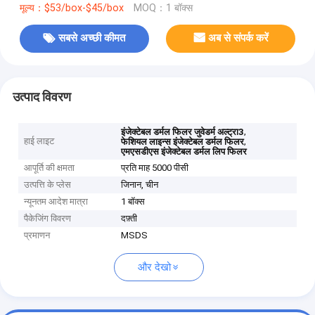
मूल्य：$53/box-$45/box
MOQ：1 बॉक्स
सबसे अच्छी कीमत
अब से संपर्क करें
उत्पाद विवरण
,
इंजेक्टेबल डर्मल फिलर जुवेडर्म अल्ट्रा3
हाई लाइट
,
फेशियल लाइन्स इंजेक्टेबल डर्मल फिलर
एमएसडीएस इंजेक्टेबल डर्मल लिप फिलर
आपूर्ति की क्षमता
प्रति माह 5000 पीसी
उत्पत्ति के प्लेस
जिनान, चीन
न्यूनतम आदेश मात्रा
1 बॉक्स
पैकेजिंग विवरण
दफ़्ती
प्रमाणन
MSDS
और देखो