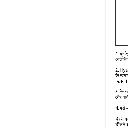
1. प्रक
अतिरिक्
2. Hya
के उत्प
न्यूनतम
3. रेस्
और पानी
4. ऐसे 
चेहरे, 
छीलने औ