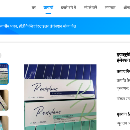
घर
उत्पादों
हमारे बारे में
संपर्क करें
समाचार
ऑनल
्वचीय भराव, होंठों के लिए रेस्टाइलन इंजेक्शन योग्य जेल
हयालूरो
इंजेक्शन
उत्पाद व
उत्पत्ति के
प्रमाणन:
मॉडल संख
भुगतान &
न्यूनतम आ