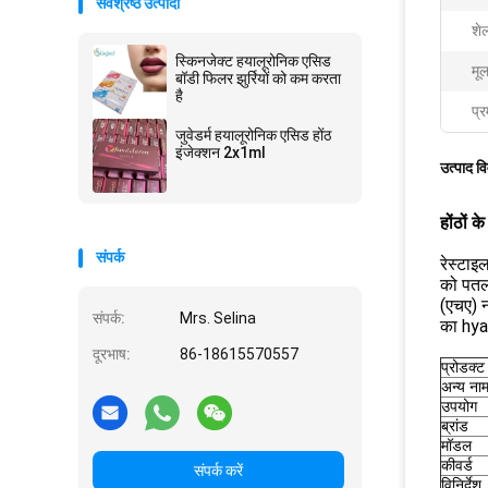
सर्वश्रेष्ठ उत्पादों
शे
स्किनजेक्ट हयालूरोनिक एसिड
मूल
बॉडी फिलर झुर्रियों को कम करता
है
प्र
जुवेडर्म हयालूरोनिक एसिड होंठ
इंजेक्शन 2x1ml
उत्पाद व
होंठों 
संपर्क
रेस्टाइ
को पतला
(एचए) न
संपर्क:
Mrs. Selina
का hyal
दूरभाष:
86-18615570557
प्रोडक्ट
अन्य ना
उपयोग
ब्रांड
मॉडल
कीवर्ड
संपर्क करें
विनिर्देश