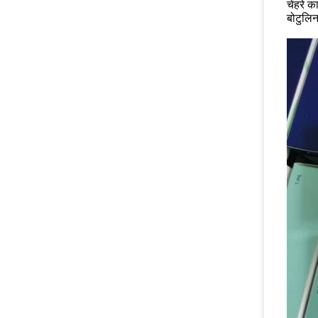
चेहरे क
बोटुलिन