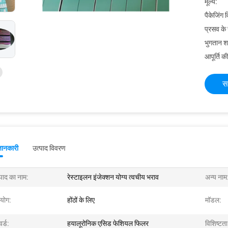
मूल्य:
पैकेजिंग 
प्रसव के
भुगतान शर्त
आपूर्ति की
स
जानकारी
उत्पाद विवरण
्पाद का नाम:
रेस्टाइलन इंजेक्शन योग्य त्वचीय भराव
अन्य नाम
योग:
होंठों के लिए
मॉडल:
र्ड:
हयालूरोनिक एसिड फेशियल फिलर
विशिष्टता