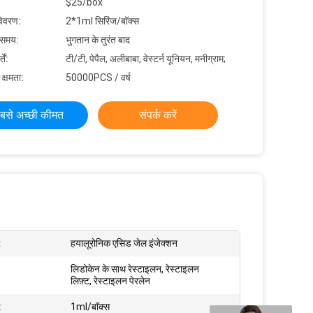
$25/box
विवरण:
2*1ml सिरिंज/बॉक्स
 समय:
भुगतान के तुरंत बाद
ें:
टी/टी, पेपैल, अलीबाबा, वेस्टर्न यूनियन, मनीग्राम;
 क्षमता:
50000PCS / वर्ष
बसे अच्छी कीमत
संपर्क करें
:
हयालूरोनिक एसिड जेल इंजेक्शन
लिडोकेन के साथ रेस्टाइलन, रेस्टाइलन
लिफ़्ट, रेस्टाइलन पेरलेन
:
1ml/बॉक्स