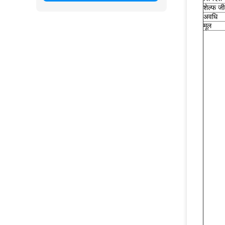
शेल्फ ज
अवधि
मूल