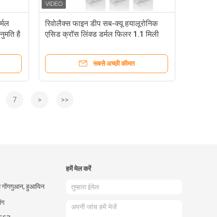
र्मल
रिवोलैक्स फाइन डीप सब-क्यू हयालूरोनिक
ुमति है
एसिड क्रॉस लिंक्ड डर्मल फिलर 1.1 मिली
सबसे अच्छी कीमत
7
>
>>
हमें मेल करें
ग गोंगगुआन, हुआयिन
ंग