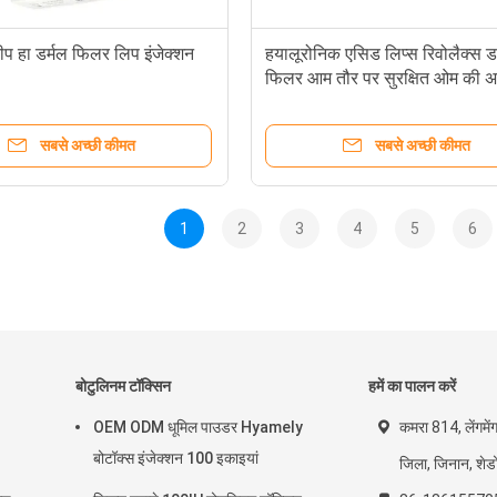
डीप हा डर्मल फिलर लिप इंजेक्शन
हयालूरोनिक एसिड लिप्स रिवोलैक्स ड
फिलर आम तौर पर सुरक्षित ओम की अन
सबसे अच्छी कीमत
सबसे अच्छी कीमत
1
2
3
4
5
6
बोटुलिनम टॉक्सिन
हमें का पालन करें
OEM ODM धूमिल पाउडर Hyamely
कमरा 814, लेंगमें
बोटॉक्स इंजेक्शन 100 इकाइयां
जिला, जिनान, शेडो