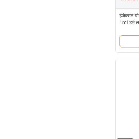
इंजेक्शन य
1ml डर्म ल