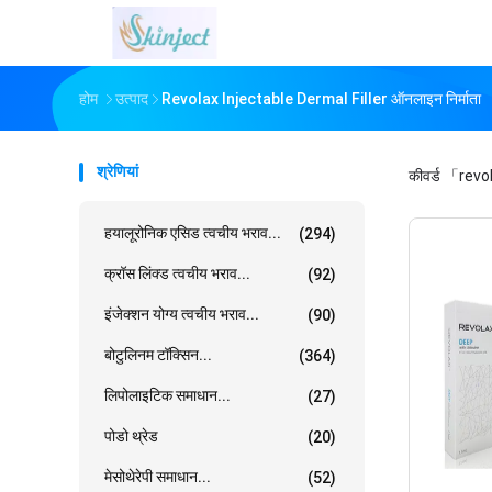
होम
उत्पाद
Revolax Injectable Dermal Filler ऑनलाइन निर्माता
श्रेणियां
कीवर्ड
「revol
हयालूरोनिक एसिड त्वचीय भराव...
(294)
क्रॉस लिंक्ड त्वचीय भराव...
(92)
इंजेक्शन योग्य त्वचीय भराव...
(90)
बोटुलिनम टॉक्सिन...
(364)
लिपोलाइटिक समाधान...
(27)
पोडो थ्रेड
(20)
मेसोथेरेपी समाधान...
(52)