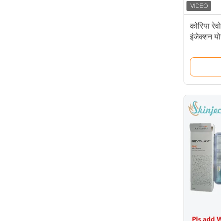
कोरिया रेव
इंजेक्शन य