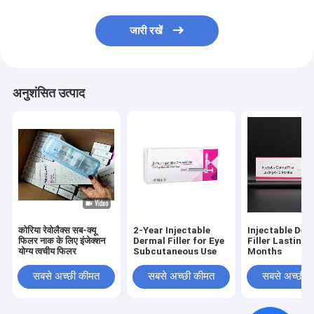
जारी रखें
अनुशंसित उत्पाद
कोरिया रेवोलैक्स सब-क्यू
2-Year Injectable
Injectable Der
फिलर नाक के लिए इंजेक्शन
Dermal Filler for Eye
Filler Lasting 
योग्य त्वचीय फिलर
Subcutaneous Use
Months
सबसे अच्छी कीमत
सबसे अच्छी कीमत
सबसे अच्छी 