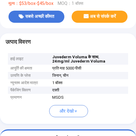
मूल्य：$53/box-$45/box
MOQ：1 बॉक्स
सबसे अच्छी कीमत
अब से संपर्क करें
उत्पाद विवरण
,
Juvederm Voluma के साथ
हाई लाइट
24mg/ml Juvederm Voluma
आपूर्ति की क्षमता
प्रति माह 5000 पीसी
उत्पत्ति के प्लेस
जिनान, चीन
न्यूनतम आदेश मात्रा
1 बॉक्स
पैकेजिंग विवरण
दफ़्ती
प्रमाणन
MSDS
और देखो