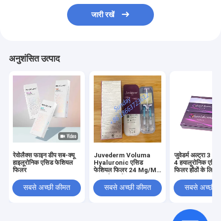
जारी रखें
अनुशंसित उत्पाद
रेवोलैक्स फाइन डीप सब-क्यू
Juvederm Voluma
जुवेडर्म अल्ट्रा 3 और
हाइलूरोनिक एसिड फेशियल
Hyaluronic एसिड
4 हयालूरोनिक एसि
फिलर
फेशियल फिलर 24 Mg/Ml
फिलर होंठों के लिए
. अपग्रेड करें
सबसे अच्छी कीमत
सबसे अच्छी कीमत
सबसे अच्छी 