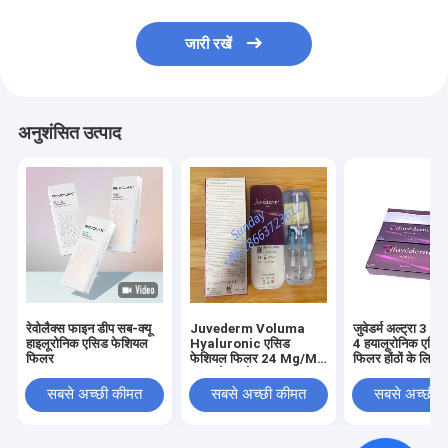
जारी रखें
अनुशंसित उत्पाद
रेवोलैक्स फाइन डीप सब-क्यू
Juvederm Voluma
जुवेडर्म अल्ट्रा 3 और
हाइलूरोनिक एसिड फेशियल
Hyaluronic एसिड
4 हयालूरोनिक एसि
फिलर
फेशियल फिलर 24 Mg/Ml
फिलर होंठों के लिए
. अपग्रेड करें
सबसे अच्छी कीमत
सबसे अच्छी कीमत
सबसे अच्छी 