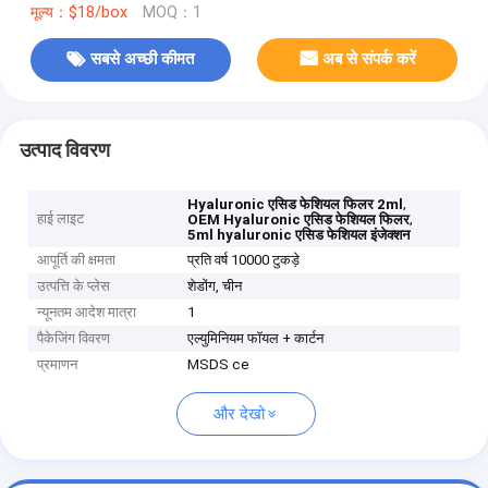
मूल्य：$18/box
MOQ：1
सबसे अच्छी कीमत
अब से संपर्क करें
उत्पाद विवरण
,
Hyaluronic एसिड फेशियल फिलर 2ml
हाई लाइट
,
OEM Hyaluronic एसिड फेशियल फिलर
5ml hyaluronic एसिड फेशियल इंजेक्शन
आपूर्ति की क्षमता
प्रति वर्ष 10000 टुकड़े
उत्पत्ति के प्लेस
शेडोंग, चीन
न्यूनतम आदेश मात्रा
1
पैकेजिंग विवरण
एल्युमिनियम फॉयल + कार्टन
प्रमाणन
MSDS ce
और देखो