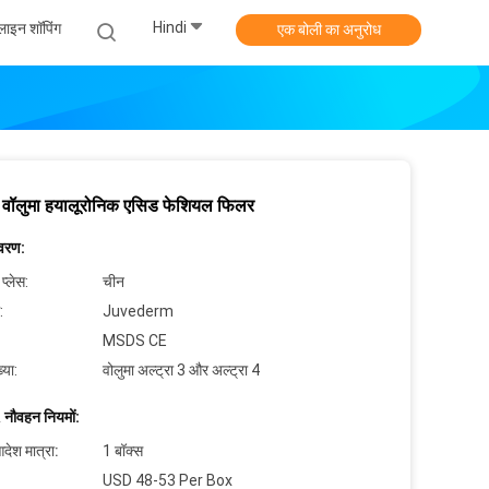
Hindi
ाइन शॉपिंग
एक बोली का अनुरोध
वॉलुमा हयालूरोनिक एसिड फेशियल फिलर
िवरण:
 प्लेस:
चीन
:
Juvederm
MSDS CE
्या:
वोलुमा अल्ट्रा 3 और अल्ट्रा 4
 नौवहन नियमों:
देश मात्रा:
1 बॉक्स
USD 48-53 Per Box