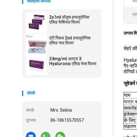
वित
सर्वश्रेष्ठ उत्पादों
प्र
2x1ml वॉलुमा हयालूरोनिक
एसिड फेशियल फिलर
उत्पाद व
एंटी रिंकल 2ml हयालूरोनिक
एसिड गाल फिलर
चेहरे 
24mg/ml अल्ट्रा 3
Hyaluro
Hyaluronic एसिड फेस फिलर
गैर-सर्
रोगियों
जुवेडर्
संपर्क
नाम
मात्रा 
समारोह
संपर्क:
Mrs. Selina
इंजेक्श
के लिए 
दूरभाष:
86-18615570557
भंडारण