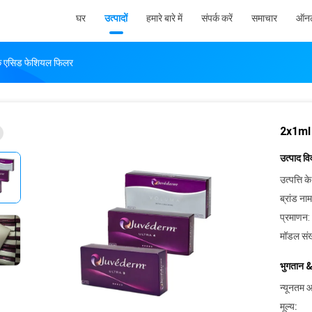
घर
उत्पादों
हमारे बारे में
संपर्क करें
समाचार
ऑनल
क एसिड फेशियल फिलर
2x1ml 
उत्पाद व
उत्पत्ति के
ब्रांड नाम
प्रमाणन:
मॉडल संख
भुगतान &
न्यूनतम आ
मूल्य: