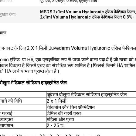
रण मार्ग:
यूपीएस, डीएचएल, फेडेक्स, ईएमएस आदि।
MSDS 2x1ml Voluma Hyaluronic एसिड फेशियल फिलर
मुखता देना:
2x1ml Voluma Hyaluronic एसिड फेशियल फिलर 0.3%
िवरण
की बनावट के लिए 2 X 1 मिली Juvederm Voluma Hyaluronic एसिड फेशिय
nic एसिड, या HA, एक प्राकृतिक रूप से पाया जाने वाला पदार्थ है जो त्वचा को
जिकल विकल्प है जिसमें एचए का संशोधित रूप शामिल है।फिलर्स जिनमें HA शामिल ह
 को HA त्वचीय भराव प्राप्त होता है।
म वोलुमा मेडिकल सोडियम हाइलूरोनेट जेल
जुवेडर्म वोलुमा मेडिकल सोडियम हाइलूरोनेट जेल
2 x 1 मिली
बनाने की विधि
चीकबोन और चिन ऑग्मेंटेशन
न गहराई
डेमिस की गहरी परत
उपयुक्त
महिला और पुरुष
 तापमान
2 - 25 ℃