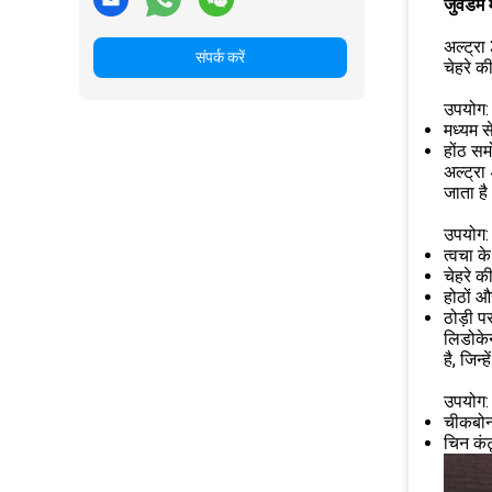
जुवेडर्
अल्ट्रा
संपर्क करें
चेहरे क
उपयोग:
मध्यम से
होंठ सम
अल्ट्रा
जाता है
उपयोग:
त्वचा 
चेहरे की 
होठों औ
ठोड़ी प
लिडोके
है, जिन
उपयोग:
चीकबोन व
चिन कंट