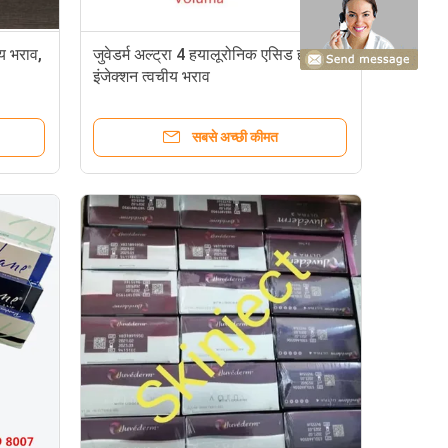
ीय भराव,
जुवेडर्म अल्ट्रा 4 हयालूरोनिक एसिड होंठ
इंजेक्शन त्वचीय भराव
सबसे अच्छी कीमत