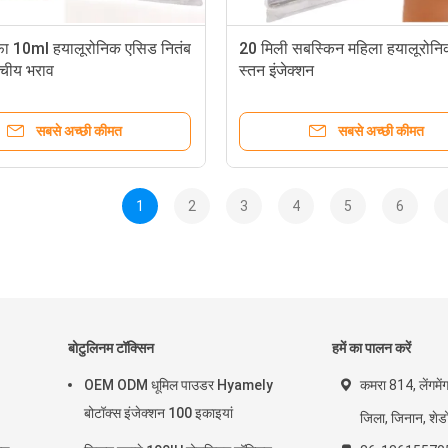
ाफ़ा 10ml हयालूरोनिक एसिड नितंब
20 मिली सबस्किन महिला हयालूरोन
्वचीय भराव
स्तन इंजेक्शन
सबसे अच्छी कीमत
सबसे अच्छी कीमत
1
2
3
4
5
6
बोटुलिनम टॉक्सिन
हमें का पालन करें
OEM ODM धूमिल पाउडर Hyamely
कमरा 814, लेंगमें
बोटॉक्स इंजेक्शन 100 इकाइयां
जिला, जिनान, शेडो