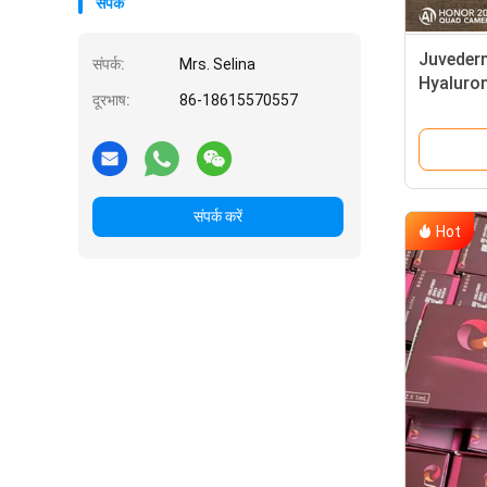
संपर्क
Juveder
संपर्क:
Mrs. Selina
Hyaluron
दूरभाष:
86-18615570557
लिडोकेन क
संपर्क करें
Hot