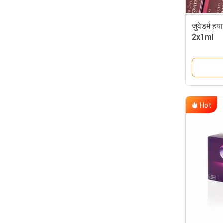
जुवेडर्म ह
2x1ml
Hot