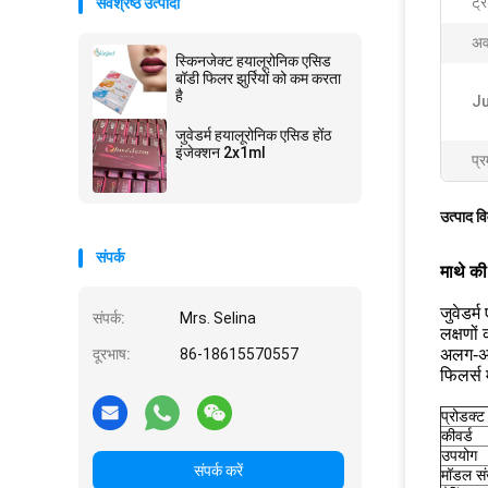
ट्र
सर्वश्रेष्ठ उत्पादों
अव
स्किनजेक्ट हयालूरोनिक एसिड
बॉडी फिलर झुर्रियों को कम करता
है
J
जुवेडर्म हयालूरोनिक एसिड होंठ
इंजेक्शन 2x1ml
प्र
उत्पाद व
संपर्क
माथे की
जुवेडर्
संपर्क:
Mrs. Selina
लक्षणों
दूरभाष:
86-18615570557
अलग-अलग
फिलर्स 
प्रोडक्ट
कीवर्ड
उपयोग
संपर्क करें
मॉडल सं