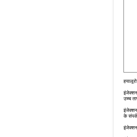
हयालूरो
इंजेक्श
उच्च त
इंजेक्श
के संपर्
इंजेक्