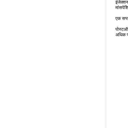
इंजेक्श
मांसपेश
एक सप्
पोस्टऑ
अधिक पर