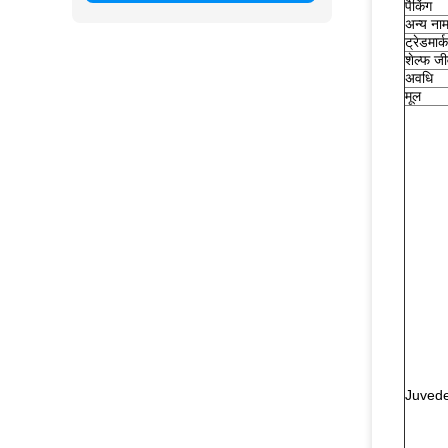
पैकिंग
अन्य ना
ट्रेडमार्क
शेल्फ ज
अवधि
मूल
Juved