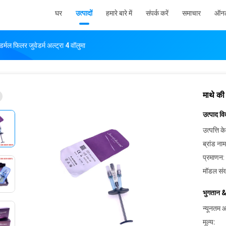
घर
उत्पादों
हमारे बारे में
संपर्क करें
समाचार
ऑनल
डर्मल फिलर जुवेडर्म अल्ट्रा 4 वॉलुमा
माथे की 
उत्पाद व
उत्पत्ति के
ब्रांड नाम
प्रमाणन:
मॉडल संख
भुगतान &
न्यूनतम आ
मूल्य: