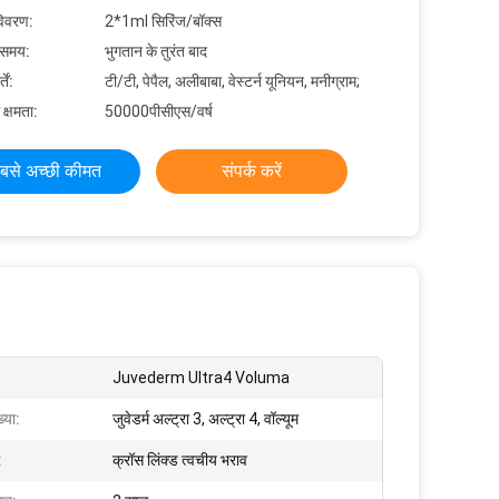
विवरण:
2*1ml सिरिंज/बॉक्स
 समय:
भुगतान के तुरंत बाद
ें:
टी/टी, पेपैल, अलीबाबा, वेस्टर्न यूनियन, मनीग्राम;
 क्षमता:
50000पीसीएस/वर्ष
बसे अच्छी कीमत
संपर्क करें
Juvederm Ultra4 Voluma
्या:
जुवेडर्म अल्ट्रा 3, अल्ट्रा 4, वॉल्यूम
:
क्रॉस लिंक्ड त्वचीय भराव