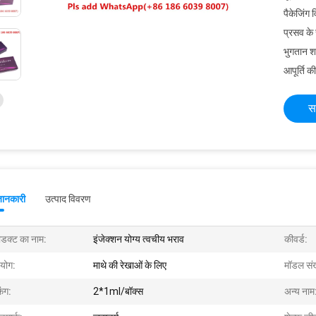
पैकेजिंग 
प्रसव के
भुगतान शर्त
आपूर्ति की
स
जानकारी
उत्पाद विवरण
रोडक्ट का नाम:
इंजेक्शन योग्य त्वचीय भराव
कीवर्ड:
योग:
माथे की रेखाओं के लिए
मॉडल संख
िंग:
2*1ml/बॉक्स
अन्य नाम