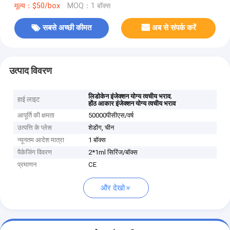
मूल्य：$50/box
MOQ：1 बॉक्स
सबसे अच्छी कीमत
अब से संपर्क करें
उत्पाद विवरण
,
लिडोकेन इंजेक्शन योग्य त्वचीय भराव
हाई लाइट
होंठ आकार इंजेक्शन योग्य त्वचीय भराव
आपूर्ति की क्षमता
50000पीसीएस/वर्ष
उत्पत्ति के प्लेस
शेडोंग, चीन
न्यूनतम आदेश मात्रा
1 बॉक्स
पैकेजिंग विवरण
2*1ml सिरिंज/बॉक्स
प्रमाणन
CE
और देखो