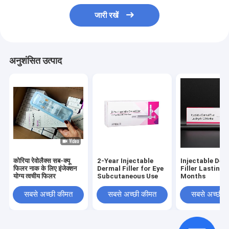
जारी रखें
अनुशंसित उत्पाद
कोरिया रेवोलैक्स सब-क्यू
2-Year Injectable
Injectable Der
फिलर नाक के लिए इंजेक्शन
Dermal Filler for Eye
Filler Lasting 
योग्य त्वचीय फिलर
Subcutaneous Use
Months
सबसे अच्छी कीमत
सबसे अच्छी कीमत
सबसे अच्छी 