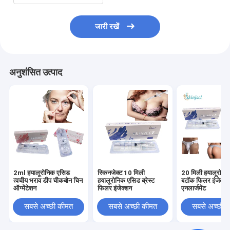
जारी रखें
अनुशंसित उत्पाद
2ml हयालूरोनिक एसिड
स्किनजेक्ट 10 मिली
20 मिली हयालूरोनि
त्वचीय भराव डीप चीकबोन चिन
हयालूरोनिक एसिड ब्रेस्ट
बटॉक फिलर इंजेक्शन
ऑग्मेंटेशन
फिलर इंजेक्शन
एनलार्जमेंट
सबसे अच्छी कीमत
सबसे अच्छी कीमत
सबसे अच्छी 