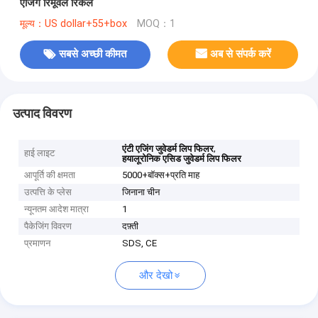
एजिंग रिमूवल रिंकल
मूल्य：US dollar+55+box
MOQ：1
सबसे अच्छी कीमत
अब से संपर्क करें
उत्पाद विवरण
,
एंटी एजिंग जुवेडर्म लिप फिलर
हाई लाइट
हयालूरोनिक एसिड जुवेडर्म लिप फिलर
आपूर्ति की क्षमता
5000+बॉक्स+प्रति माह
उत्पत्ति के प्लेस
जिनाना चीन
न्यूनतम आदेश मात्रा
1
पैकेजिंग विवरण
दफ़्ती
प्रमाणन
SDS, CE
और देखो