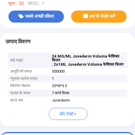
मूल्य：50
MOQ：1
सबसे अच्छी कीमत
अब से संपर्क करें
उत्पाद विवरण
24 MG/ML Juvederm Voluma फेशियल
हाई लाइट
फिलर
,
2x1ML Juvederm Voluma फेशियल फिलर
आपूर्ति की क्षमता
500000
न्यूनतम आदेश मात्रा
1
पैकेजिंग विवरण
25*8*3.5
प्रसव के समय
7 कार्य दिवस
ब्रांड नाम
Juvederm
और देखो