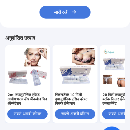
जारी रखें
अनुशंसित उत्पाद
2ml हयालूरोनिक एसिड
स्किनजेक्ट 10 मिली
20 मिली हयालूरोनि
त्वचीय भराव डीप चीकबोन चिन
हयालूरोनिक एसिड ब्रेस्ट
बटॉक फिलर इंजेक्शन
ऑग्मेंटेशन
फिलर इंजेक्शन
एनलार्जमेंट
सबसे अच्छी कीमत
सबसे अच्छी कीमत
सबसे अच्छी 