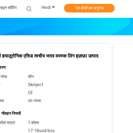
Hindi
ाइन शॉपिंग
एक बोली का अनुरोध
 हयालूरोनिक एसिड त्वचीय भराव वयस्क लिंग इज़ाफ़ा उत्पाद
िवरण:
 प्लेस:
चीन
:
Skinject
CE
्या:
उप-त्वचा
 नौवहन नियमों:
देश मात्रा:
1 बॉक्स
17-18usd/box