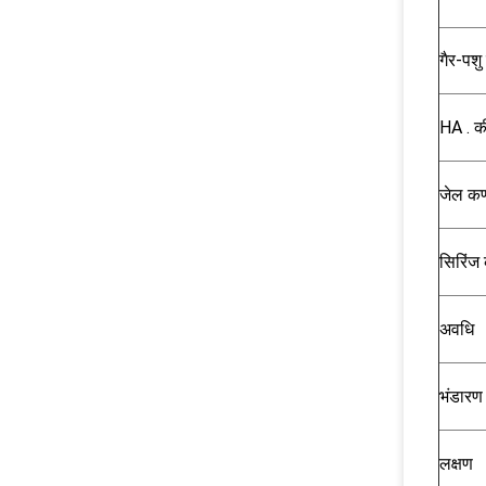
गैर-पश
HA . क
जेल कण
सिरिंज 
अवधि
भंडारण
लक्षण