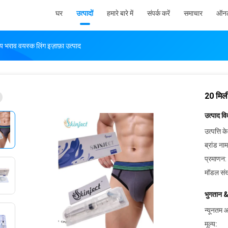
घर
उत्पादों
हमारे बारे में
संपर्क करें
समाचार
ऑनल
 भराव वयस्क लिंग इज़ाफ़ा उत्पाद
20 मिली
उत्पाद व
उत्पत्ति के
ब्रांड नाम
प्रमाणन:
मॉडल संख
भुगतान &
न्यूनतम आ
मूल्य: