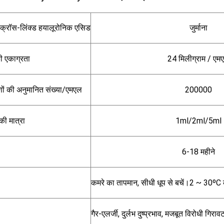
ु क्रॉस-लिंक्ड हयालूरोनिक एसिड
जुर्माना
ी एकाग्रता
24 मिलीग्राम / एम
ों की अनुमानित संख्या/एमएल
200000
की मात्रा
1ml/2ml/5ml
6-18 महीने
कमरे का तापमान, सीधी धूप से बचें।2 ~ 30ºC क
गैर-एलर्जी, दुर्लभ दुष्प्रभाव, मजबूत विरोधी गिरा