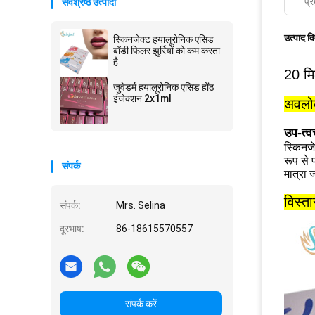
प्र
सर्वश्रेष्ठ उत्पादों
उत्पाद व
स्किनजेक्ट हयालूरोनिक एसिड
बॉडी फिलर झुर्रियों को कम करता
है
20 मि
जुवेडर्म हयालूरोनिक एसिड होंठ
इंजेक्शन 2x1ml
अवल
उप-त्वच
स्किनजे
रूप से 
संपर्क
मात्रा 
विस्त
संपर्क:
Mrs. Selina
दूरभाष:
86-18615570557
संपर्क करें