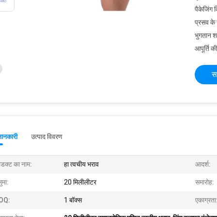
पैकेजिंग 
प्रसव के
भुगतान शर्त
आपूर्ति की
स
जानकारी
उत्पाद विवरण
रोडक्ट का नाम:
हा त्वचीय भराव
आदर्श:
ुमा:
20 मिलीलीटर
समारोह:
OQ:
1 बॉक्स
एकाग्रता