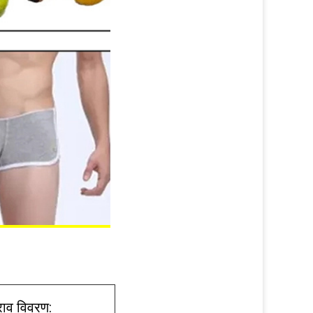
राव विवरण: