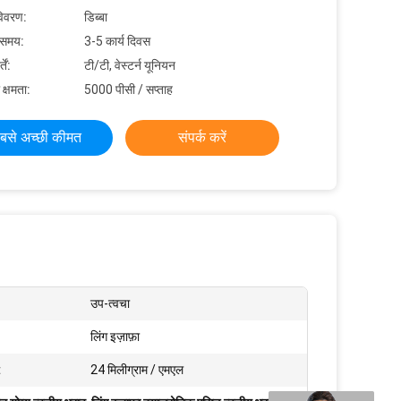
विवरण:
डिब्बा
 समय:
3-5 कार्य दिवस
ें:
टी/टी, वेस्टर्न यूनियन
 क्षमता:
5000 पीसी / सप्ताह
बसे अच्छी कीमत
संपर्क करें
उप-त्वचा
लिंग इज़ाफ़ा
:
24 मिलीग्राम / एमएल