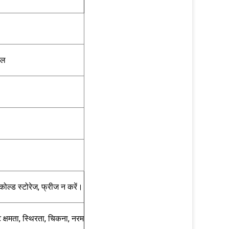
एल
ोल्ड स्टोरेज, फ्रीज न करें।
वट क्षमता, स्थिरता, चिकना, नरम