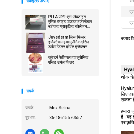
अव
सर्वश्रेष्ठ उत्पादों
प्र
PLLA पॉली-एल-लैक्टाइड
एसिड व्हाइट पाउडर इंजेक्टेबल
प्र
उत्तेजक प्राकृतिक कोलेजन
उत्पादन
Juvederm लिप्स फिलर
उत्पाद व
इंजेक्टेबल हयालूरोनिक एसिड
डर्मल फिलर ब्रेस्ट इंजेक्शन
जुवेडर्म फेशियल हाइलूरोनिक
एसिड डर्मल फिलर
Hyal
थोक चेह
Hyaluro
संपर्क
लिए एक 
सकता 
संपर्क:
Mrs. Selina
हमारा ज
है।यह झ
दूरभाष:
86-18615570557
प्राकृत