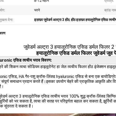
धि:
8-12 महीने
प्रपत्र:
योग:
भरने
ब्रांड ना
मुखता देना:
इज़ाफ़ा जुवेडर्म अल्ट्रा 3 होंठ
,
होंठ इज़ाफ़ा हयालूरोनिक एसिड त्वच
िवरण
जुवेडर्म अल्ट्रा 3 हयालूरोनिक एसिड डर्मल फिलर 2
हयालूरोनिक एसिड डर्मल फिलर जुवेडर्म जुव 
uronic एसिड त्वचीय भराव विवरण:
रे की शिकन त्वचा सोडियम हाइलूरोनेट हा जेल त्वचीय फिलर होंठ इंजेक्शन हाइ
nic एसिड, HA गैर-पशु क्रॉस-लिंक्ड hyaluronic एसिड से बना एक बायोडिग्रेडेब
संपूर्ण समाधान प्रदान करते हैं।इसका उपयोग चेहरे की प्राकृतिक आकृति और वि
है।
ुवेडर्म अल्ट्रा 3 हयालूरोनिक एसिड त्वचीय भराव 100% शुद्ध क्रॉस-लिंक्ड किण्व
ुर्रियों को भर सकता है, त्वचा की सतह पर परिपूर्णता बहाल कर सकता है, झुर्रियो
िक सुंदरता दे सकता है।