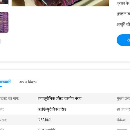
प्रसव के
भुगतान शर्त
आपूर्ति की
स
जानकारी
उत्पाद विवरण
रोडक्ट का नाम:
हयालूरोनिक एसिड त्वचीय भराव
मुख्य शब्
क:
हाईऐल्युरोनिक एसिड
हा एकाग्र
यतन:
2*1मिली
पैकेज: