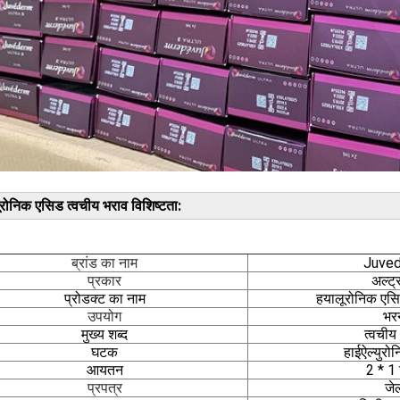
रोनिक एसिड त्वचीय भराव विशिष्टता:
ब्रांड का नाम
Juve
प्रकार
अल्ट्
प्रोडक्ट का नाम
हयालूरोनिक एसि
उपयोग
भरन
मुख्य शब्द
त्वचीय
घटक
हाईऐल्युरो
आयतन
2 * 1 
प्रपत्र
जे