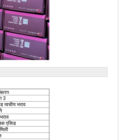
derm
रा 3
ड त्वचीय भराव
े
 भराव
निक एसिड
मिली
ल