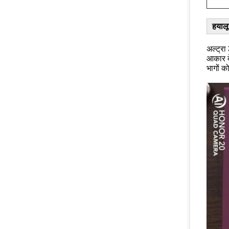
हयाल
अल्ट्रा
आकार दे
भागों को