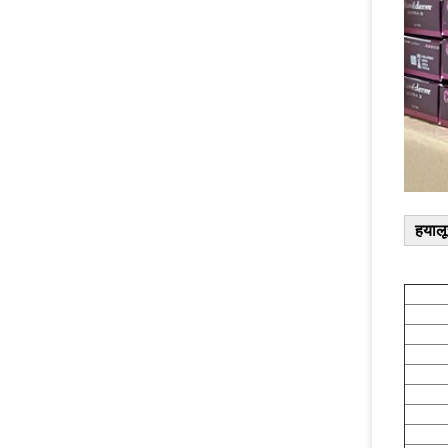
हयालू