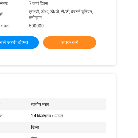
 समय:
7 कार्य दिवस
एल/सी, डी/ए, डी/पी, टी/टी, वेस्टर्न यूनियन,
ें:
मनीग्राम
 क्षमता:
500000
बसे अच्छी कीमत
संपर्क करें
द:
त्वचीय भराव
ता:
24 मिलीग्राम / एमएल
डिब्बा