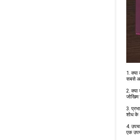
1. क्या 
सबसे आम
2. क्या 
जोखिम छ
3. प्र
शोध के
4. उपच
एक उपचा