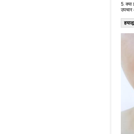
5. क्या
उपचार अ
हयालू