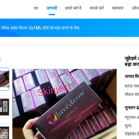
घर
उत्पादों
हमारे बारे में
संपर्क करें
समाचार
ऑनल
िक एसिड डर्मल फिलर 2x1ML होंठों को बड़ा करने के लिए
जुवेडर्
बड़ा कर
उत्पाद व
ब्रांड नाम
मॉडल संख
भुगतान &
न्यूनतम आ
मूल्य:
पैकेजिंग 