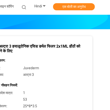
Hindi
ाइन शॉपिंग
एक बोली का अनुरोध
म अल्ट्रा 3 हयालूरोनिक एसिड डर्मल फिलर 2x1ML होंठों को
ने के लिए
िवरण:
:
Juvederm
्या:
अल्ट्रा 3
 नौवहन नियमों:
देश मात्रा:
1
53
विवरण:
25*8*3.5