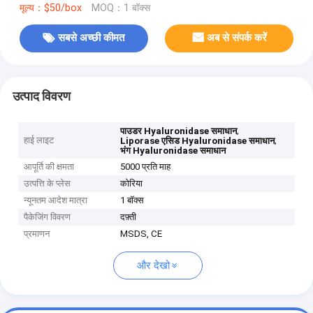
मूल्य：$50/box
MOQ：1 बॉक्स
सबसे अच्छी कीमत
अब से संपर्क करें
उत्पाद विवरण
,
पाउडर Hyaluronidase समाधान
हाई लाइट
,
Liporase एसिड Hyaluronidase समाधान
भंग Hyaluronidase समाधान
आपूर्ति की क्षमता
5000 प्रति माह
उत्पत्ति के प्लेस
कोरिया
न्यूनतम आदेश मात्रा
1 बॉक्स
पैकेजिंग विवरण
दफ़्ती
प्रमाणन
MSDS, CE
और देखो