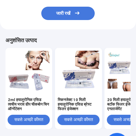
जारी रखें
अनुशंसित उत्पाद
2ml हयालूरोनिक एसिड
स्किनजेक्ट 10 मिली
20 मिली हयालूरोनि
त्वचीय भराव डीप चीकबोन चिन
हयालूरोनिक एसिड ब्रेस्ट
बटॉक फिलर इंजेक्शन
ऑग्मेंटेशन
फिलर इंजेक्शन
एनलार्जमेंट
सबसे अच्छी कीमत
सबसे अच्छी कीमत
सबसे अच्छी 