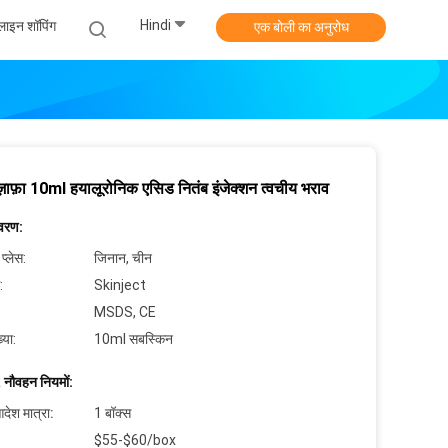
Hindi
ाइन शॉपिंग
एक बोली का अनुरोध
ज़ाफ़ा 10ml हयालूरोनिक एसिड नितंब इंजेक्शन त्वचीय भराव
िवरण:
 प्लेस:
जिनान, चीन
:
Skinject
MSDS, CE
्या:
10ml सबस्किन
 नौवहन नियमों:
देश मात्रा:
1 बॉक्स
$55-$60/box