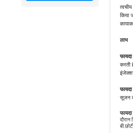
त्वचीय
किया ज
कायाकल
लाभ 
फायदा
करती ह
इंजेक्
फायदा
सूजन क
फायदा
दौरान 
बी.छोटी