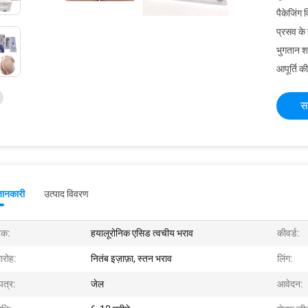
पैकेजिंग 
प्रसव के
भुगतान शर्त
आपूर्ति की
स
जानकारी
उत्पाद विवरण
क:
हयालूरोनिक एसिड त्वचीय भराव
कीवर्ड:
ारोह:
नितंब इज़ाफ़ा, स्तन भराव
लिंग:
पत्र:
जेल
आवेदन: