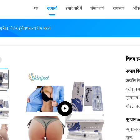
घर
उत्पादों
हमारे बारे में
संपर्क करें
समाचार
ऑनल
एसिड नितंब इंजेक्शन त्वचीय भराव
नितंब इ
उत्पाद व
उत्पत्ति के
ब्रांड नाम
प्रमाणन:
मॉडल संख
भुगतान &
न्यूनतम आ
मूल्य: