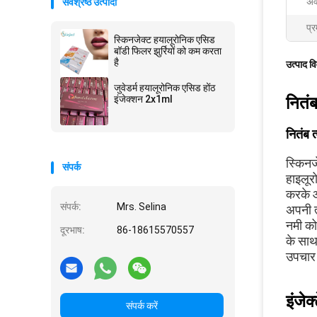
अव
सर्वश्रेष्ठ उत्पादों
प्र
स्किनजेक्ट हयालूरोनिक एसिड
बॉडी फिलर झुर्रियों को कम करता
है
उत्पाद व
जुवेडर्म हयालूरोनिक एसिड होंठ
इंजेक्शन 2x1ml
नितं
नितंब 
स्किनज
संपर्क
हाइलूर
करके आ
संपर्क:
Mrs. Selina
अपनी त
नमी को
दूरभाष:
86-18615570557
के साथ 
उपचार 
इंजेक
संपर्क करें