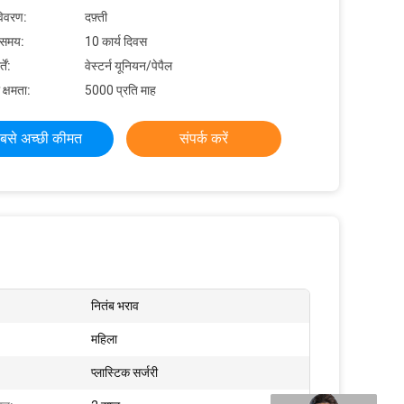
विवरण:
दफ़्ती
 समय:
10 कार्य दिवस
ें:
वेस्टर्न यूनियन/पेपैल
 क्षमता:
5000 प्रति माह
बसे अच्छी कीमत
संपर्क करें
नितंब भराव
महिला
प्लास्टिक सर्जरी