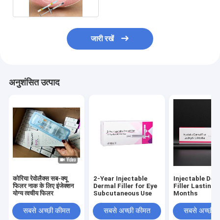
जारी रखें
अनुशंसित उत्पाद
कोरिया रेवोलैक्स सब-क्यू
2-Year Injectable
Injectable Der
फिलर नाक के लिए इंजेक्शन
Dermal Filler for Eye
Filler Lasting 
योग्य त्वचीय फिलर
Subcutaneous Use
Months
सबसे अच्छी कीमत
सबसे अच्छी कीमत
सबसे अच्छी 