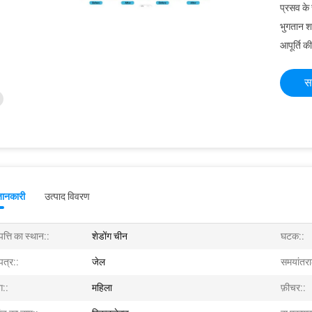
प्रसव के
भुगतान शर्त
आपूर्ति की
स
जानकारी
उत्पाद विवरण
पत्ति का स्थान::
शेडोंग चीन
घटक::
पत्र::
जेल
समयांतरा
ग::
महिला
फ़ीचर::