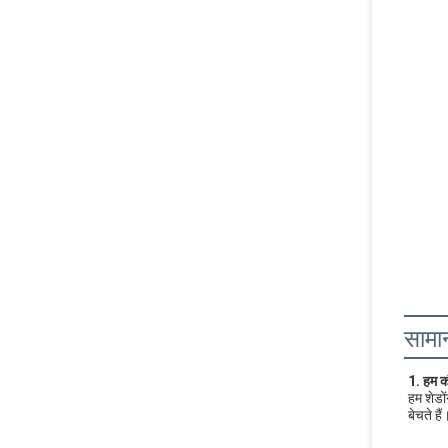
सामान
1. हम क
हम शेडों
बेचते ह