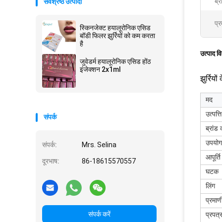
ब्र
सर्वश्रेष्ठ उत्पादों
प्र
स्किनजेक्ट हयालूरोनिक एसिड
बॉडी फिलर झुर्रियों को कम करता
है
उत्पाद व
जुवेडर्म हयालूरोनिक एसिड होंठ
इंजेक्शन 2x1ml
झुर्रिय
मद
उत्पत्त
संपर्क
ब्रांड
उपयोग
संपर्क:
Mrs. Selina
आपूर्त
दूरभाष:
86-18615570557
घटक
लिंग
प्रमा
संपर्क करें
प्रपत्