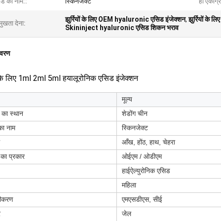
ांड का नाम::
स्किनजेक्ट
हा एकाग्र
झुर्रियों के लिए OEM hyaluronic एसिड इंजेक्शन
,
झुर्रियों के
मुखता देना:
Skininject hyaluronic एसिड शिकन भराव
िवरण
ों के लिए 1ml 2ml 5ml हयालूरोनिक एसिड इंजेक्शन
मूल्य
ि का स्थान
शेडोंग चीन
 का नाम
स्किनजेक्ट
आँख, होंठ, हाथ, चेहरा
ि का प्रकार
ओईएम / ओडीएम
हाईऐल्युरोनिक एसिड
महिला
णीकरण
एमएसडीएस, सीई
र
जेल