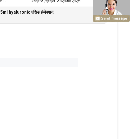
ता::
24एमजी/एमएल: 24एमजी/एमएल
 लिए 5ml hyaluronic एसिड इंजेक्शन
,