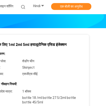
Hindi
ाइन शॉपिंग
एक बोली का अनुरोध
ों के लिए 1ml 2ml 5ml हयालूरोनिक एसिड इंजेक्शन
िवरण:
 प्लेस:
शेडोंग चीन
:
Skinject
्या:
एसजीएस सीई
 नौवहन नियमों:
देश मात्रा:
1 बॉक्स
bottle 18 /ml bottle 27.5/2ml bottle
bottle 45/5ml