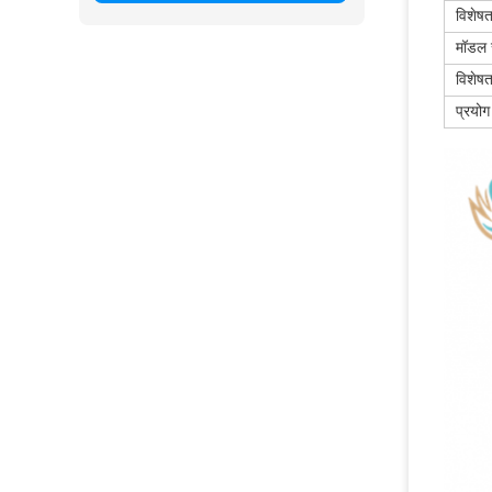
विशेषत
मॉडल स
विशेषत
प्रयोग