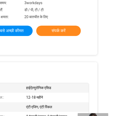
 समय:
3workdays
ें:
डी / पी, टी / टी
 क्षमता:
20 बातचीत के लिए
बसे अच्छी कीमत
संपर्क करें
हाईऐल्युरोनिक एसिड
ल::
12-18 महीने
एंटी एजिंग, एंटी रिंकल