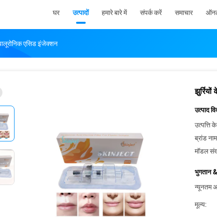
घर
उत्पादों
हमारे बारे में
संपर्क करें
समाचार
ऑनल
यालूरोनिक एसिड इंजेक्शन
झुर्रिय
उत्पाद व
उत्पत्ति के
ब्रांड नाम
मॉडल संख
भुगतान &
न्यूनतम आ
मूल्य: