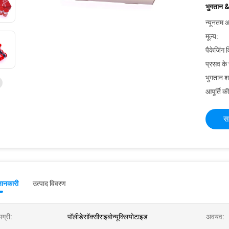
भुगतान &
न्यूनतम आ
मूल्य:
पैकेजिंग 
प्रसव के
भुगतान शर्त
आपूर्ति की
स
जानकारी
उत्पाद विवरण
ग्री:
पॉलीडेसॉक्सीराइबोन्यूक्लियोटाइड
अवयव: