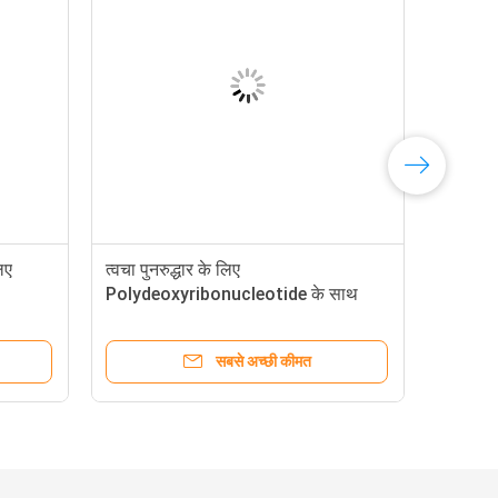
िए
त्वचा पुनरुद्धार के लिए
Polydeoxyribonucleotide के साथ
PDRN सीरम 15ml
सबसे अच्छी कीमत