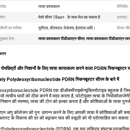
ारोह:
त्वचा कायाकल्प
विनिर्देश:
योग:
मेसो सीरम 18aa+ . के साथ मेल खा सकता है
प्रपत्र:
लीवरी का तरीका:
यूपीएस, डीएचएल, फेडेक्स, ईएमएस आदि।
शेल्फ जी
मुखता देना:
त्वचा कायाकल्प पीडीआरएन सीरम
,
त्वचा कायाकल्प पीडीआरएन त्वच
िवरण
े रोमछिद्रों और निशानों के लिए त्वचा कायाकल्प करने वाला PDRN स्किनबूस्टर
y Polydeoxyribonucleotide PDRN स्किनबूस्टर सीरम के बारे में
oxyribonucleotide PDRN एक डीऑक्सीराइबोन्यूक्लियोटाइड बहुलक है जिसक
 जो त्वचीय घावों को ठीक करने में मदद करता है, फोटोयुक्त त्वचा के नियोकोलाजेनेसि
 निशान की मरम्मत, त्वचा की टोन को हल्का करता है और कोशिकाओं के त्वचा पुनर्
न अणु कोलेजन को पुन: उत्पन्न करने के लिए आपकी त्वचा में कोशिकाओं की चयापच
ब्लास्ट के विकास की दर को बढ़ाकर घाव की वसूली को भी प्रोत्साहित कर सकता है
:
Polydesoxyribonucleotide (PDRN), एक दवा सक्रिय संघटक;प्राकृतिक मू