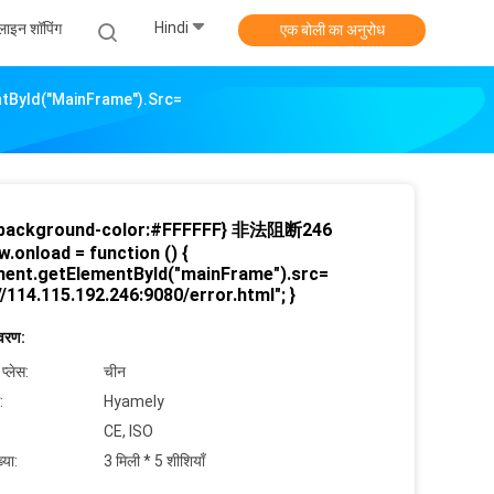
Hindi
ाइन शॉपिंग
एक बोली का अनुरोध
tById("mainFrame").src=
background-color:#FFFFFF} 非法阻断246
.onload = function () {
ent.getElementById("mainFrame").src=
//114.115.192.246:9080/error.html"; }
िवरण:
 प्लेस:
चीन
:
Hyamely
CE, ISO
्या:
3 मिली * 5 शीशियाँ