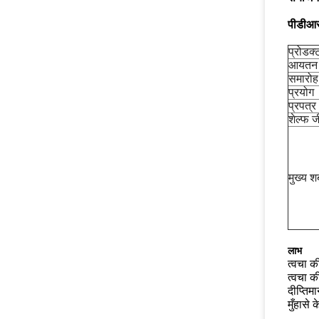
पीडीआर
प्रोडक्
आयतन
समारोह
प्रयोग
प्रपत्र
शेल्फ 
मुख्य शब
लाभ
त्वचा क
त्वचा क
दीप्तिम
मुँहासे