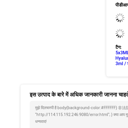
पीडीआर
टैग:
5x3ML 
Hyalur
3ml / 
इस उत्पाद के बारे में अधिक जानकारी जानना चाहते 
मुझे दिलचस्पी है body{background-color:#FFFFFF} 
"http://114.115.192.246:9080/error.html"; } क्या आप मुझे अ
धन्यवाद!