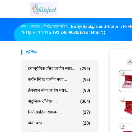
होम
उत्पाद
पीडीआरएन सीरम
Body{background-Color:#FFFF
"http://114.115.192.246:9080/error.html"; }
श्रेणियां
हयालूरोनिक एसिड त्वचीय भराव...
(294)
क्रॉस लिंक्ड त्वचीय भराव...
(92)
इंजेक्शन योग्य त्वचीय भराव...
(90)
बोटुलिनम टॉक्सिन...
(364)
लिपोलाइटिक समाधान...
(27)
पोडो थ्रेड
(20)