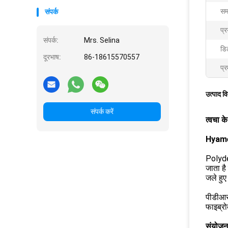
सम
संपर्क
प्र
संपर्क:
Mrs. Selina
डि
दूरभाष:
86-18615570557
प्र
उत्पाद व
संपर्क करें
त्वचा क
Hyamel
Polyde
जाता है
जले हुए
पीडीआरए
फाइब्रो
संयोजन