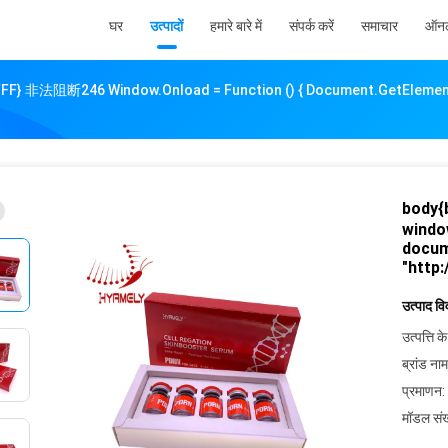
घर
उत्पादों
हमारे बारे में
संपर्क करें
समाचार
ऑनल
FF} 非法阻断246 Window.onload = Function () { Document.getElemen
body{
window
docum
"http:
उत्पाद व
उत्पत्ति के
ब्रांड नाम
प्रमाणन:
मॉडल संख