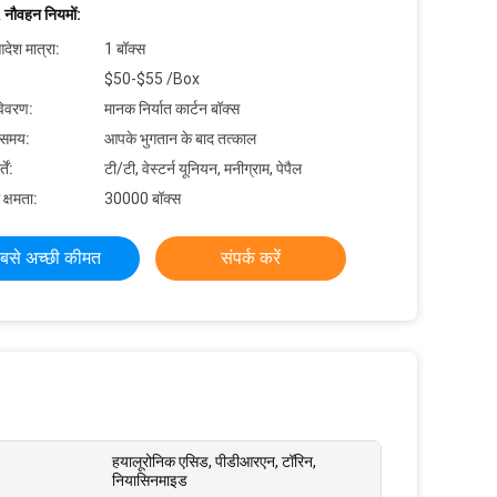
 नौवहन नियमों:
देश मात्रा:
1 बॉक्स
$50-$55 /Box
विवरण:
मानक निर्यात कार्टन बॉक्स
 समय:
आपके भुगतान के बाद तत्काल
ें:
टी/टी, वेस्टर्न यूनियन, मनीग्राम, पेपैल
 क्षमता:
30000 बॉक्स
बसे अच्छी कीमत
संपर्क करें
हयालूरोनिक एसिड, पीडीआरएन, टॉरिन,
नियासिनमाइड