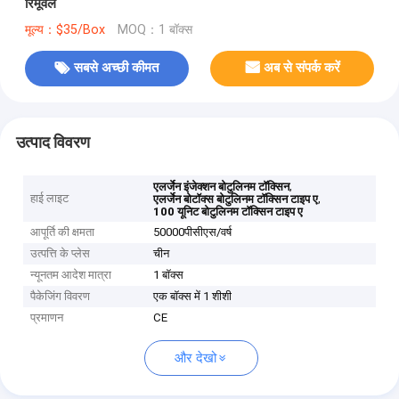
रिमूवल
मूल्य：$35/Box
MOQ：1 बॉक्स
सबसे अच्छी कीमत
अब से संपर्क करें
उत्पाद विवरण
,
एलर्जेन इंजेक्शन बोटुलिनम टॉक्सिन
हाई लाइट
,
एलर्जेन बोटॉक्स बोटुलिनम टॉक्सिन टाइप ए
100 यूनिट बोटुलिनम टॉक्सिन टाइप ए
आपूर्ति की क्षमता
50000पीसीएस/वर्ष
उत्पत्ति के प्लेस
चीन
न्यूनतम आदेश मात्रा
1 बॉक्स
पैकेजिंग विवरण
एक बॉक्स में 1 शीशी
प्रमाणन
CE
और देखो