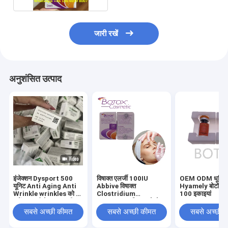
जारी रखें
अनुशंसित उत्पाद
इंजेक्शन Dysport 500
विषाक्त एलर्जी 100IU
OEM ODM धूमिल 
यूनिट Anti Aging Anti
Abbive विषाक्त
Hyamely बोटॉक्स इ
Wrinkle wrinkles को दूर
Clostridium
100 इकाइयां
करें त्वचा की देखभाल फ्रीज
Botulinum विषाक्त चेहरे
सूखा पाउडर
की रेखाओं को हटाने के लिए
सबसे अच्छी कीमत
सबसे अच्छी कीमत
सबसे अच्छी 