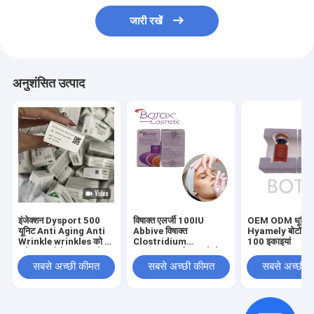
जारी रखें
अनुशंसित उत्पाद
इंजेक्शन Dysport 500
विषाक्त एलर्जी 100IU
OEM ODM धूमिल 
यूनिट Anti Aging Anti
Abbive विषाक्त
Hyamely बोटॉक्स इ
Wrinkle wrinkles को दूर
Clostridium
100 इकाइयां
करें त्वचा की देखभाल फ्रीज
Botulinum विषाक्त चेहरे
सूखा पाउडर
की रेखाओं को हटाने के लिए
सबसे अच्छी कीमत
सबसे अच्छी कीमत
सबसे अच्छी 