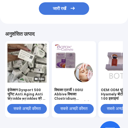
जारी रखें
अनुशंसित उत्पाद
इंजेक्शन Dysport 500
विषाक्त एलर्जी 100IU
OEM ODM धूमिल 
यूनिट Anti Aging Anti
Abbive विषाक्त
Hyamely बोटॉक्स इ
Wrinkle wrinkles को दूर
Clostridium
100 इकाइयां
करें त्वचा की देखभाल फ्रीज
Botulinum विषाक्त चेहरे
सूखा पाउडर
की रेखाओं को हटाने के लिए
सबसे अच्छी कीमत
सबसे अच्छी कीमत
सबसे अच्छी 