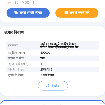
मूल्य：35
MOQ：1
सबसे अच्छी कीमत
अब से संपर्क करें
उत्पाद विवरण
,
त्वचीय भराव बोटुलिनम विष बोटॉक्स
हाई लाइट
विरोधी शिकन इंजेक्शन बोटुलिनम विष
आपूर्ति की क्षमता
500000
उत्पत्ति के प्लेस
चीन
न्यूनतम आदेश मात्रा
1
पैकेजिंग विवरण
25*8*3.5
प्रसव के समय
7 कार्य दिवस
और देखो