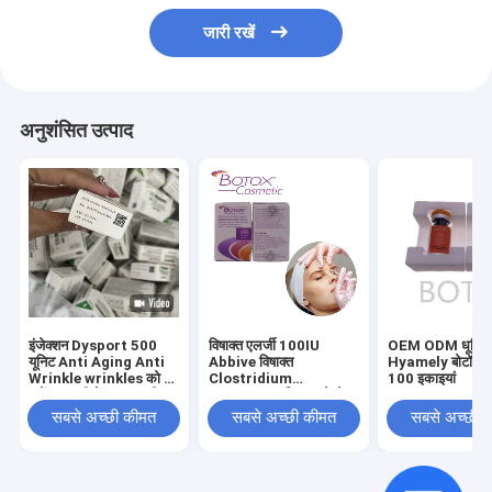
जारी रखें
अनुशंसित उत्पाद
इंजेक्शन Dysport 500
विषाक्त एलर्जी 100IU
OEM ODM धूमिल 
यूनिट Anti Aging Anti
Abbive विषाक्त
Hyamely बोटॉक्स इ
Wrinkle wrinkles को दूर
Clostridium
100 इकाइयां
करें त्वचा की देखभाल फ्रीज
Botulinum विषाक्त चेहरे
सूखा पाउडर
की रेखाओं को हटाने के लिए
सबसे अच्छी कीमत
सबसे अच्छी कीमत
सबसे अच्छी 