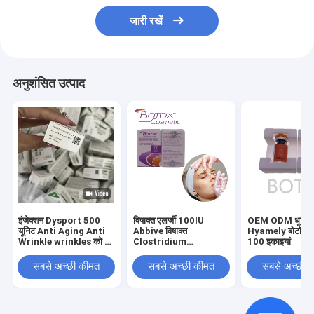
जारी रखें
अनुशंसित उत्पाद
इंजेक्शन Dysport 500
विषाक्त एलर्जी 100IU
OEM ODM धूमिल 
यूनिट Anti Aging Anti
Abbive विषाक्त
Hyamely बोटॉक्स इ
Wrinkle wrinkles को दूर
Clostridium
100 इकाइयां
करें त्वचा की देखभाल फ्रीज
Botulinum विषाक्त चेहरे
सूखा पाउडर
की रेखाओं को हटाने के लिए
सबसे अच्छी कीमत
सबसे अच्छी कीमत
सबसे अच्छी 