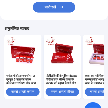
जारी रखें
अनुशंसित उत्पाद
सफेद पीडीआरएन सीरम 3
पॉलीडेक्सिरिबोन्यूक्लियोटाइड
त्वचा का नवीनीकरण
एमएल 5 फ्लायल बॉक्स
पीडीआरएन सीरम त्वचा के
मरम्मत पीडीआरएन 
कोलेजन संश्लेषण और त्वचा के
उपचार को बढ़ावा देता है और
त्वचा के स्वास्थ्य औ
उपचार का समर्थन करने वाला
उम्र बढ़ने का विरोध करता है
शक्ति में सुधार
पुनर्योजी त्वचा देखभाल
सबसे अच्छी कीमत
सबसे अच्छी कीमत
सबसे अच्छी 
समाधान