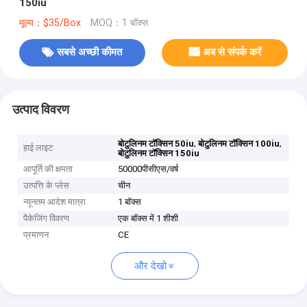
150iu
मूल्य：$35/Box
MOQ：1 बॉक्स
सबसे अच्छी कीमत
अब से संपर्क करें
उत्पाद विवरण
,
,
बोटुलिनम टॉक्सिन 50iu
बोटुलिनम टॉक्सिन 100iu
हाई लाइट
बोटुलिनम टॉक्सिन 150iu
आपूर्ति की क्षमता
50000पीसीएस/वर्ष
उत्पत्ति के प्लेस
चीन
न्यूनतम आदेश मात्रा
1 बॉक्स
पैकेजिंग विवरण
एक बॉक्स में 1 शीशी
प्रमाणन
CE
और देखो