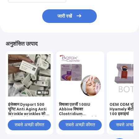
जारी रखें
अनुशंसित उत्पाद
इंजेक्शन Dysport 500
विषाक्त एलर्जी 100IU
OEM ODM धूमिल 
यूनिट Anti Aging Anti
Abbive विषाक्त
Hyamely बोटॉक्स इ
Wrinkle wrinkles को दूर
Clostridium
100 इकाइयां
करें त्वचा की देखभाल फ्रीज
Botulinum विषाक्त चेहरे
सूखा पाउडर
की रेखाओं को हटाने के लिए
सबसे अच्छी कीमत
सबसे अच्छी कीमत
सबसे अच्छी 