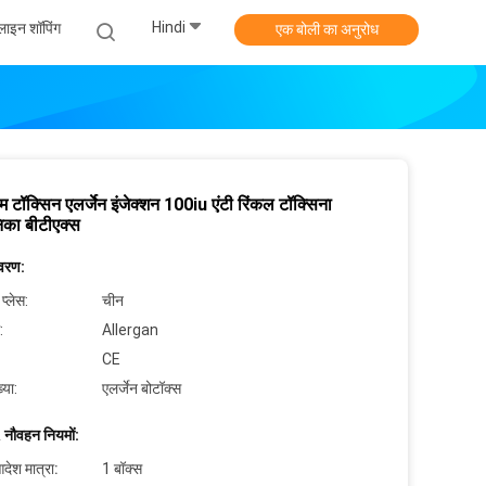
Hindi
ाइन शॉपिंग
एक बोली का अनुरोध
म टॉक्सिन एलर्जेन इंजेक्शन 100iu एंटी रिंकल टॉक्सिना
िका बीटीएक्स
िवरण:
 प्लेस:
चीन
:
Allergan
CE
्या:
एलर्जेन बोटॉक्स
 नौवहन नियमों:
देश मात्रा:
1 बॉक्स