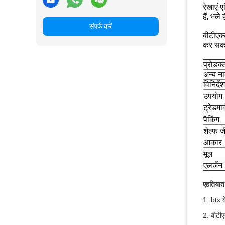
रेखाएं 
हैं, भल
संपर्क करें
बीटीएक्
कर सक
प्रोडक्
अन्य न
विनिर्देश
उपयोग
ट्रेडमार
पैकिंग
शेल्फ 
आकार
मूल
एलर्जेन
एहतियात
1. btx क
2. बीटीए