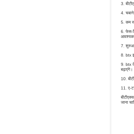
3. बीटीए
4. चबाने
5. कम सं
6. फेस-ल
आवश्यकत
7. शुरुआत
8. btx इ
9. btx क
बढ़ाएंगे।
10. बीटी
11. ए-टा
बीटीएक्स
जाना चा