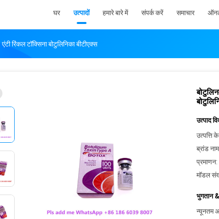
घर
उत्पादों
हमारे बारे में
संपर्क करें
समाचार
ऑनल
 एंटी रिंकल टॉक्सिना बोटुलिनिका बीटीएक्स
बोटुलिन
बोटुलिन
उत्पाद व
उत्पत्ति के
ब्रांड नाम
प्रमाणन:
मॉडल संख
भुगतान &
न्यूनतम आ