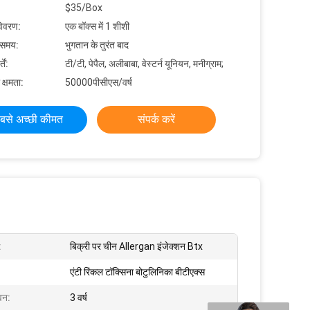
$35/Box
विवरण:
एक बॉक्स में 1 शीशी
 समय:
भुगतान के तुरंत बाद
ें:
टी/टी, पेपैल, अलीबाबा, वेस्टर्न यूनियन, मनीग्राम;
 क्षमता:
50000पीसीएस/वर्ष
बसे अच्छी कीमत
संपर्क करें
:
बिक्री पर चीन Allergan इंजेक्शन Btx
एंटी रिंकल टॉक्सिना बोटुलिनिका बीटीएक्स
वन:
3 वर्ष