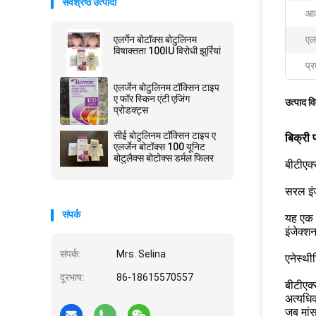
सर्वश्रेष्ठ उत्पादों
आक
एलर्गेन बोटॉक्स बोटुलिनम
एलर
विषाक्तता 100IU विरोधी झुर्रियां
प्र
एलर्जेन बोटुलिनम टॉक्सिन टाइप
ए फॉर स्किन एंटी एजिंग
उत्पाद व
प्रोडक्ट्स
सीई बोटुलिनम टॉक्सिन टाइप ए
बिक्री 
एलर्जेन बोटॉक्स 100 यूनिट
बोटुलैक्स बोटोक्स डर्मल फिलर
बीटीएक्
सरल इं
संपर्क
यह एक 
इंजेक्श
संपर्क:
Mrs. Selina
एनेस्थी
दूरभाष:
86-18615570557
बीटीएक्
अत्यधिक
जब मांस