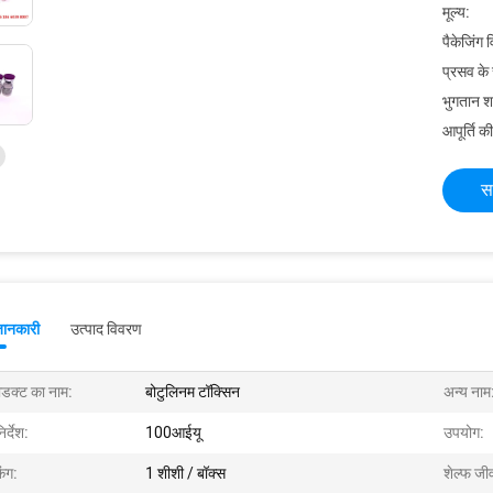
मूल्य:
पैकेजिंग 
प्रसव के
भुगतान शर्त
आपूर्ति की
स
जानकारी
उत्पाद विवरण
रोडक्ट का नाम:
बोटुलिनम टॉक्सिन
अन्य नाम
िर्देश:
100आईयू
उपयोग:
िंग:
1 शीशी / बॉक्स
शेल्फ जी