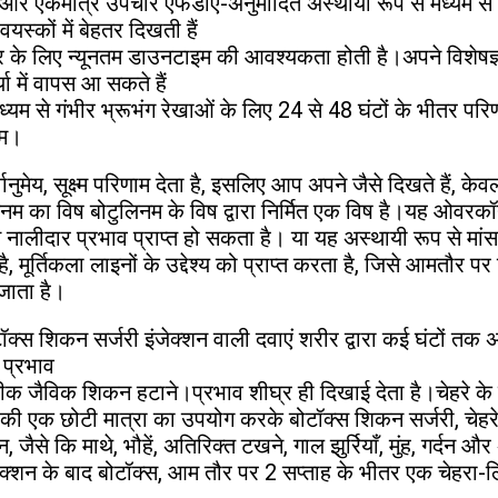
और एकमात्र उपचार एफडीए-अनुमोदित अस्थायी रूप से मध्यम से गंभ
 वयस्कों में बेहतर दिखती हैं
 के लिए न्यूनतम डाउनटाइम की आवश्यकता होती है।अपने विशेषज्ञ
या में वापस आ सकते हैं
यम से गंभीर भ्रूभंग रेखाओं के लिए 24 से 48 घंटों के भीतर परिणा
ाम।
्वानुमेय, सूक्ष्म परिणाम देता है, इसलिए आप अपने जैसे दिखते हैं, क
नम का विष बोटुलिनम के विष द्वारा निर्मित एक विष है।यह ओवरकॉन्
नालीदार प्रभाव प्राप्त हो सकता है। या यह अस्थायी रूप से मांसपेश
ै, मूर्तिकला लाइनों के उद्देश्य को प्राप्त करता है, जिसे आमतौर पर
जाता है।
ॉक्स शिकन सर्जरी इंजेक्शन वाली दवाएं शरीर द्वारा कई घंटों तक अ
 प्रभाव
क जैविक शिकन हटाने।प्रभाव शीघ्र ही दिखाई देता है।चेहरे के बहु
ों की एक छोटी मात्रा का उपयोग करके बोटॉक्स शिकन सर्जरी, चेह
न, जैसे कि माथे, भौहें, अतिरिक्त टखने, गाल झुर्रियाँ, मुंह, गर्द
जेक्शन के बाद बोटॉक्स, आम तौर पर 2 सप्ताह के भीतर एक चेहरा-लि