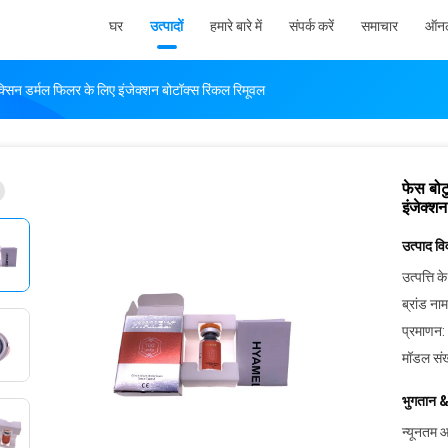
घर
उत्पादों
हमारे बारे में
संपर्क करें
समाचार
ऑनल
ॉक्सिन डर्मल फिलर के लिए इंजेक्शन बोटॉक्स रिंकल रिमूवल
फेस बोट
इंजेक्श
उत्पाद व
उत्पत्ति के
ब्रांड नाम
प्रमाणन:
मॉडल संख
भुगतान &
न्यूनतम आ