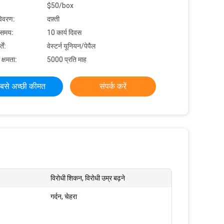
$50/box
विवरण:
दफ़्ती
 समय:
10 कार्य दिवस
ें:
वेस्टर्न यूनियन/पेपैल
 क्षमता:
5000 प्रति माह
बसे अच्छी कीमत
संपर्क करें
विरोधी शिकन, विरोधी उम्र बढ़ने
गर्दन, चेहरा