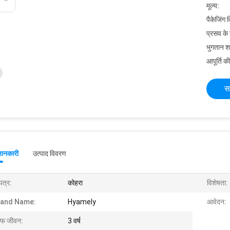
मूल्य:
पैकेजिंग 
प्रसव के
भुगतान शर्त
आपूर्ति की
स
जानकारी
उत्पाद विवरण
पत्र:
कोहरा
विशेषता:
rand Name:
Hyamely
आवेदन:
ल्फ जीवन:
3 वर्ष