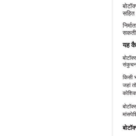
बोटॉक्
सहित क
निर्मा
सकती 
यह कै
बोटॉक्स
संकुचन
किसी भ
जहां त
कोशिका
बोटॉक्
मांसपे
बोटॉक्