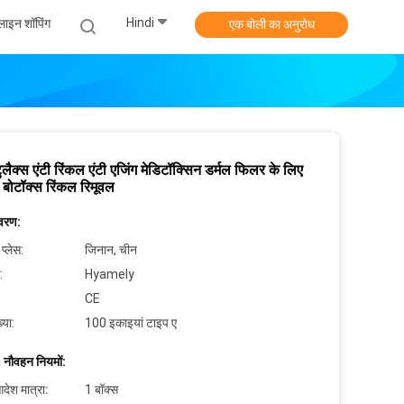
Hindi
ाइन शॉपिंग
एक बोली का अनुरोध
ुलैक्स एंटी रिंकल एंटी एजिंग मेडिटॉक्सिन डर्मल फिलर के लिए
न बोटॉक्स रिंकल रिमूवल
िवरण:
 प्लेस:
जिनान, चीन
:
Hyamely
CE
्या:
100 इकाइयां टाइप ए
 नौवहन नियमों:
देश मात्रा:
1 बॉक्स