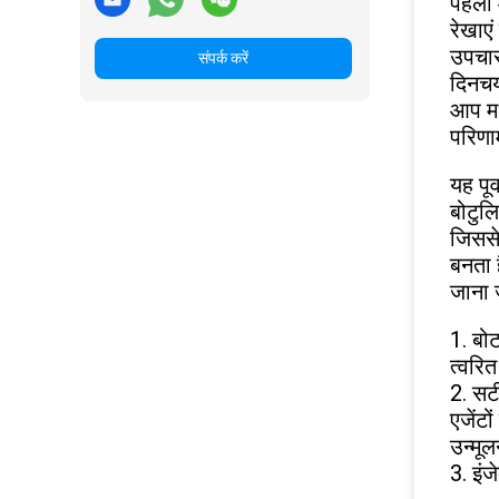
पहला 
रेखाएं
उपचार
संपर्क करें
दिनचर्
आप मध्
परिण
यह पूर
बोटुलि
जिससे 
बनता ह
जाना 
1. बोट
त्वरित
2. सटी
एजेंट
उन्मूल
3. इं