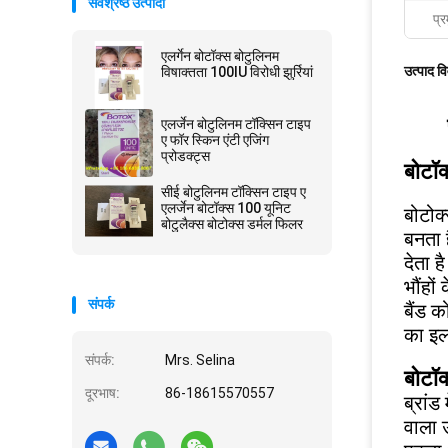
सर्वश्रेष्ठ उत्पादों
प्र
एलर्गेन बोटॉक्स बोटुलिनम
उत्पाद व
विषाक्तता 100IU विरोधी झुर्रियां
एलर्जेन बोटुलिनम टॉक्सिन टाइप
ए फॉर स्किन एंटी एजिंग
प्रोडक्ट्स
बोटॉक
सीई बोटुलिनम टॉक्सिन टाइप ए
एलर्जेन बोटॉक्स 100 यूनिट
बोटोक्
बोटुलैक्स बोटोक्स डर्मल फिलर
बनता 
देता 
भौंहों
संपर्क
बैंड 
का इल
संपर्क:
Mrs. Selina
बोटॉक
दूरभाष:
86-18615570557
ब्रां
वाला 