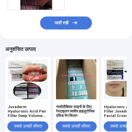
जारी रखें
अनुशंसित उत्पाद
Juvaderm
नासोलैबियल लाइनों के लिए
Hyaluronic Ac
Hyaluronic Acid Pen
रेस्टाइलन त्वचीय हाइलूरोनिक
Filler Juveder
Filler Deep Volume
एसिड पेन फिलर
Facial Cross L
Fine Facial
Dermal Filler
Injectable जुवाडेर्म
सबसे अच्छी कीमत
सबसे अच्छी कीमत
सबसे अच्छी 
हाइलूरोनिक एसिड पेन भराव