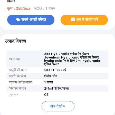
फिलर
मूल्य：$50/box
MOQ：1 बॉक्स
सबसे अच्छी कीमत
अब से संपर्क करें
उत्पाद विवरण
,
2cc Hyaluronic एसिड पेन फिलर
,
Juvederm Hyaluronic एसिड पेन फिलर
हाई लाइट
hyaluronic पेन के लिए 2ml hyaluronic
एसिड फिलर
आपूर्ति की क्षमता
50000PCS / वर्ष
उत्पत्ति के प्लेस
शेडोंग, चीन
न्यूनतम आदेश मात्रा
1 बॉक्स
पैकेजिंग विवरण
2*1ml सिरिंज/बॉक्स
प्रमाणन
CE
और देखो