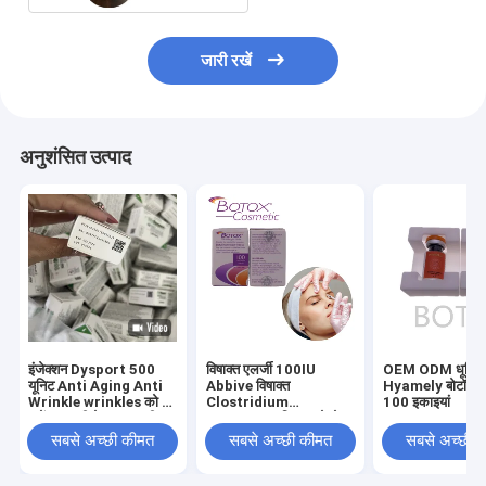
जारी रखें
अनुशंसित उत्पाद
इंजेक्शन Dysport 500
विषाक्त एलर्जी 100IU
OEM ODM धूमिल 
यूनिट Anti Aging Anti
Abbive विषाक्त
Hyamely बोटॉक्स इ
Wrinkle wrinkles को दूर
Clostridium
100 इकाइयां
करें त्वचा की देखभाल फ्रीज
Botulinum विषाक्त चेहरे
सूखा पाउडर
की रेखाओं को हटाने के लिए
सबसे अच्छी कीमत
सबसे अच्छी कीमत
सबसे अच्छी 