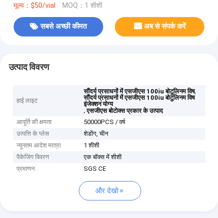
मूल्य：$50/vial
MOQ：1 शीशी
सबसे अच्छी कीमत
अब से संपर्क करें
उत्पाद विवरण
,
सौंदर्य प्रसाधनों में एसजीएस 100iu बोटुलिनम विष
सौंदर्य प्रसाधनों में एसजीएस 100iu बोटुलिनम विष
हाई लाइट
इंजेक्शन योग्य
,
एसजीएस बोटोक्स प्रकार के उत्पाद
आपूर्ति की क्षमता
50000PCS / वर्ष
उत्पत्ति के प्लेस
शेडोंग, चीन
न्यूनतम आदेश मात्रा
1 शीशी
पैकेजिंग विवरण
एक बॉक्स में शीशी
प्रमाणन
SGS CE
और देखो