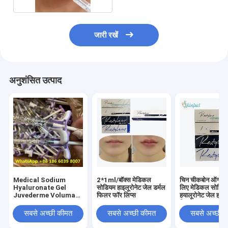
जारी रखें
अनुशंसित उत्पाद
Medical Sodium
2*1ml/बॉक्स मेडिकल
चिन चीकबोन ऑग्मेंटे
Hyaluronate Gel
सोडियम हाइलूरोनेट जेल डर्मल
लिए मेडिकल सोडिय
Juvederme Voluma
फिलर फॉर लिप्स
हयालूरोनेट जेल हया
Fillers, For
फिलर
Professional
सबसे अच्छी कीमत
सबसे अच्छी कीमत
सबसे अच्छी 