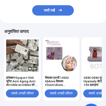
जारी रखें
अनुशंसित उत्पाद
इंजेक्शन Dysport 500
विषाक्त एलर्जी 100IU
OEM ODM धूमिल 
यूनिट Anti Aging Anti
Abbive विषाक्त
Hyamely बोटॉक्स इ
Wrinkle wrinkles को दूर
Clostridium
100 इकाइयां
करें त्वचा की देखभाल फ्रीज
Botulinum विषाक्त चेहरे
सूखा पाउडर
की रेखाओं को हटाने के लिए
सबसे अच्छी कीमत
सबसे अच्छी कीमत
सबसे अच्छी 