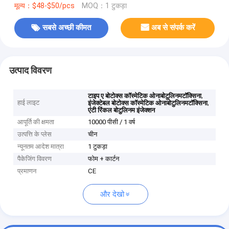
मूल्य：$48-$50/pcs
MOQ：1 टुकड़ा
सबसे अच्छी कीमत
अब से संपर्क करें
उत्पाद विवरण
,
टाइप ए बोटोक्स कॉस्मेटिक ओनाबोटुलिनमटॉक्सिना
हाई लाइट
,
इंजेक्टेबल बोटोक्स कॉस्मेटिक ओनाबोटुलिनमटॉक्सिना
एंटी रिंकल बोटुलिनम इंजेक्शन
आपूर्ति की क्षमता
10000 पीसी / 1 वर्ष
उत्पत्ति के प्लेस
चीन
न्यूनतम आदेश मात्रा
1 टुकड़ा
पैकेजिंग विवरण
फोम + कार्टन
प्रमाणन
CE
और देखो